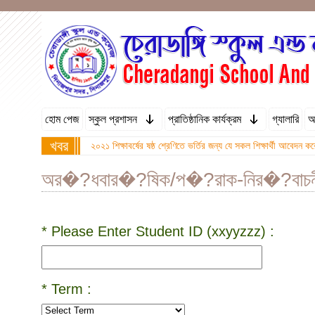
হোম পেজ
স্কুল প্রশাসন
প্রাতিষ্ঠানিক কার্যক্রম
গ্যালারি
অ
খবর
২০২১ শিক্ষাবর্ষের ষষ্ঠ শ্রেণিতে ভর্তির জন্য যে সকল শিক্ষার্থী আবে
অর�?ধবার�?ষিক/প�?রাক-নির�?বাচন
* Please Enter Student ID (xxyyzzz) :
* Term :