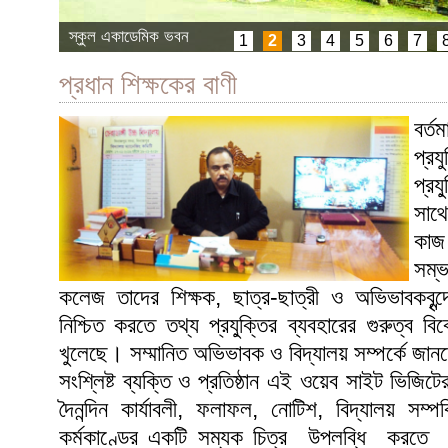
স্কুল একাডেমিক ভবন
1
2
3
4
5
6
7
প্রধান শিক্ষকের বাণী
বর্
প্র
প্রয
সাথ
কা
সম্
কলেজ
তাদের শিক্ষক, ছাত্র-ছাত্রী ও অভিভাবকবৃন্দে
নিশ্চিত করতে তথ্য প্রযু্ক্তির ব্যবহারের গুরুত্ব ব
খুলেছে। সম্মানিত অভিভাবক ও বিদ্যালয় সম্পর্কে জা
সংশ্লিষ্ট ব্যক্তি ও প্রতিষ্ঠান এই ওয়েব সাইট ভিজিটের
দৈনন্দিন কার্যাবলী, ফলাফল, নোটিশ, বিদ্যালয় সম্পর্
কর্মকাণ্ডের একটি সম্যক চিত্র উপলব্ধি করতে 