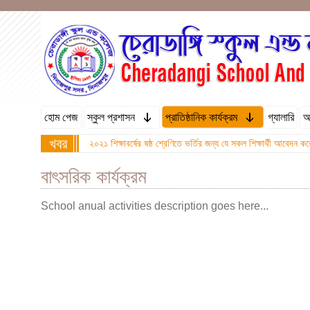
হোম পেজ
স্কুল প্রশাসন
প্রাতিষ্ঠানিক কার্যক্রম
গ্যালারি
অ
খবর
২০২১ শিক্ষাবর্ষের ষষ্ঠ শ্রেণিতে ভর্তির জন্য যে সকল শিক্ষার্থী আবে
বাৎসরিক কার্যক্রম
School anual activities description goes here...