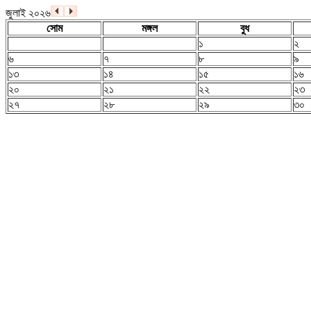
জুলাই ২০২৬
সোম
মঙ্গল
বুধ
১
২
৬
৭
৮
৯
১৩
১৪
১৫
১৬
২০
২১
২২
২৩
২৭
২৮
২৯
৩০